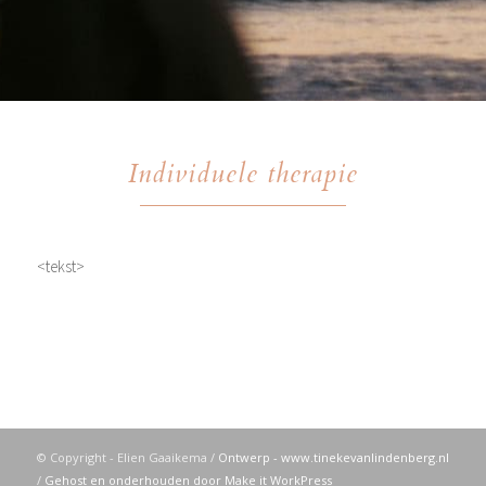
Individuele therapie
<tekst>
© Copyright - Elien Gaaikema /
Ontwerp - www.tinekevanlindenberg.nl
/
Gehost en onderhouden door Make it WorkPress